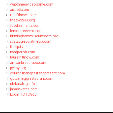
watchmenvideogame.com
aicpoll.com
top101news.com
theexciters.org
foodiesmania.com
lemontreevero.com
birminghammuseumstore.org
scalablesocialmedia.com
thelip.tv
madparish.com
laurelhillnow.com
artisanbread-abo.com
pysoy.org
yourbrisbanepastandpresent.com
goldeneggrestaurant.com
ukrkatalog.info
japanskates.com
Login TOTO868