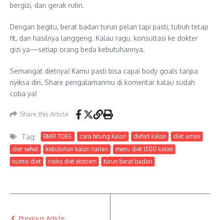
bergizi, dan gerak rutin.
Dengan begitu, berat badan turun pelan tapi pasti, tubuh tetap
fit, dan hasilnya langgeng. Kalau ragu, konsultasi ke dokter
gizi ya—setiap orang beda kebutuhannya.
Semangat dietnya! Kamu pasti bisa capai body goals tanpa
nyiksa diri. Share pengalamanmu di komentar kalau sudah
coba ya!
Share this Article
Tag:
BMR TDEE
cara hitung kalori
defisit kalori
diet aman
diet sehat
kebutuhan kalori harian
menu diet 1500 kalori
nutrisi diet
risiko diet ekstrem
turun berat badan
Previous Article