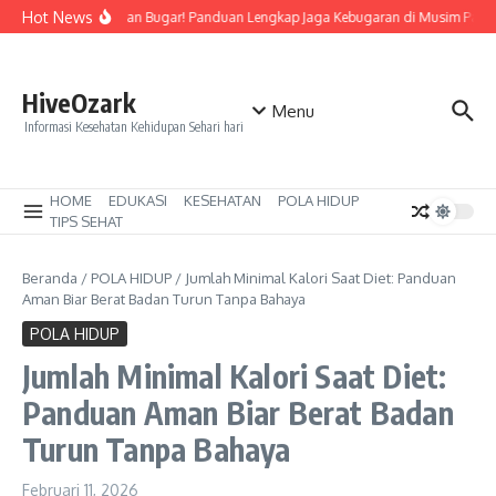
Lewati ke konten
Hot News
Tetap Segar dan Bugar! Panduan Lengkap Jaga Kebugaran di Musim Panas
HiveOzark
Menu
Informasi Kesehatan Kehidupan Sehari hari
HOME
EDUKASI
KESEHATAN
POLA HIDUP
TIPS SEHAT
Beranda
/
POLA HIDUP
/
Jumlah Minimal Kalori Saat Diet: Panduan
Aman Biar Berat Badan Turun Tanpa Bahaya
POLA HIDUP
Jumlah Minimal Kalori Saat Diet:
Panduan Aman Biar Berat Badan
Turun Tanpa Bahaya
Februari 11, 2026