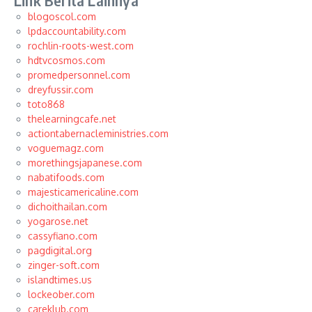
Link Berita Lainnya
blogoscol.com
lpdaccountability.com
rochlin-roots-west.com
hdtvcosmos.com
promedpersonnel.com
dreyfussir.com
toto868
thelearningcafe.net
actiontabernacleministries.com
voguemagz.com
morethingsjapanese.com
nabatifoods.com
majesticamericaline.com
dichoithailan.com
yogarose.net
cassyfiano.com
pagdigital.org
zinger-soft.com
islandtimes.us
lockeober.com
careklub.com