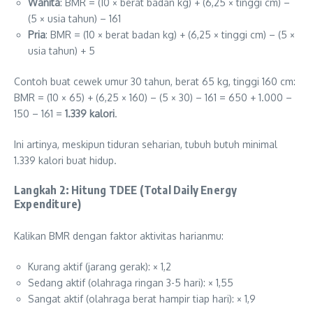
Wanita
: BMR = (10 × berat badan kg) + (6,25 × tinggi cm) –
(5 × usia tahun) – 161
Pria
: BMR = (10 × berat badan kg) + (6,25 × tinggi cm) – (5 ×
usia tahun) + 5
Contoh buat cewek umur 30 tahun, berat 65 kg, tinggi 160 cm:
BMR = (10 × 65) + (6,25 × 160) – (5 × 30) – 161 = 650 + 1.000 –
150 – 161 =
1.339 kalori
.
Ini artinya, meskipun tiduran seharian, tubuh butuh minimal
1.339 kalori buat hidup.
Langkah 2: Hitung TDEE (Total Daily Energy
Expenditure)
Kalikan BMR dengan faktor aktivitas harianmu:
Kurang aktif (jarang gerak): × 1,2
Sedang aktif (olahraga ringan 3-5 hari): × 1,55
Sangat aktif (olahraga berat hampir tiap hari): × 1,9