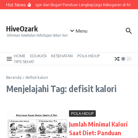
Lewati ke konten
Hot News
Tetap Segar dan Bugar! Panduan Lengkap Jaga Kebugaran di Musim
HiveOzark
Menu
Informasi Kesehatan Kehidupan Sehari hari
HOME
EDUKASI
KESEHATAN
POLA HIDUP
TIPS SEHAT
Beranda
/
defisit kalori
Menjelajahi Tag: defisit kalori
POLA HIDUP
Jumlah Minimal Kalori
Saat Diet: Panduan