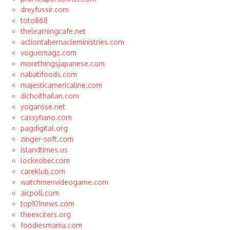
dreyfussir.com
toto868
thelearningcafe.net
actiontabernacleministries.com
voguemagz.com
morethingsjapanese.com
nabatifoods.com
majesticamericaline.com
dichoithailan.com
yogarose.net
cassyfiano.com
pagdigital.org
zinger-soft.com
islandtimes.us
lockeober.com
careklub.com
watchmenvideogame.com
aicpoll.com
top101news.com
theexciters.org
foodiesmania.com