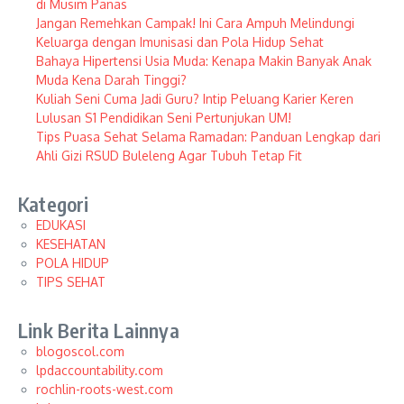
di Musim Panas
Jangan Remehkan Campak! Ini Cara Ampuh Melindungi
Keluarga dengan Imunisasi dan Pola Hidup Sehat
Bahaya Hipertensi Usia Muda: Kenapa Makin Banyak Anak
Muda Kena Darah Tinggi?
Kuliah Seni Cuma Jadi Guru? Intip Peluang Karier Keren
Lulusan S1 Pendidikan Seni Pertunjukan UM!
Tips Puasa Sehat Selama Ramadan: Panduan Lengkap dari
Ahli Gizi RSUD Buleleng Agar Tubuh Tetap Fit
Kategori
EDUKASI
KESEHATAN
POLA HIDUP
TIPS SEHAT
Link Berita Lainnya
blogoscol.com
lpdaccountability.com
rochlin-roots-west.com