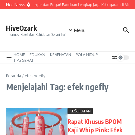
Lewati ke konten
Hot News
Tetap Segar dan Bugar! Panduan Lengkap Jaga Kebugaran di Musi
HiveOzark
Menu
Informasi Kesehatan Kehidupan Sehari hari
HOME
EDUKASI
KESEHATAN
POLA HIDUP
TIPS SEHAT
Beranda
/
efek ngefly
Menjelajahi Tag: efek ngefly
KESEHATAN
Rapat Khusus BPOM
Kaji Whip Pink: Efek