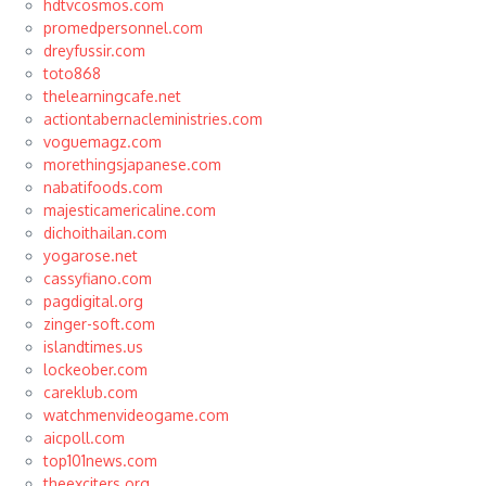
hdtvcosmos.com
promedpersonnel.com
dreyfussir.com
toto868
thelearningcafe.net
actiontabernacleministries.com
voguemagz.com
morethingsjapanese.com
nabatifoods.com
majesticamericaline.com
dichoithailan.com
yogarose.net
cassyfiano.com
pagdigital.org
zinger-soft.com
islandtimes.us
lockeober.com
careklub.com
watchmenvideogame.com
aicpoll.com
top101news.com
theexciters.org