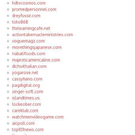
hdtvcosmos.com
promedpersonnel.com
dreyfussir.com
toto868
thelearningcafe.net
actiontabernacleministries.com
voguemagz.com
morethingsjapanese.com
nabatifoods.com
majesticamericaline.com
dichoithailan.com
yogarose.net
cassyfiano.com
pagdigital.org
zinger-soft.com
islandtimes.us
lockeober.com
careklub.com
watchmenvideogame.com
aicpoll.com
top101news.com