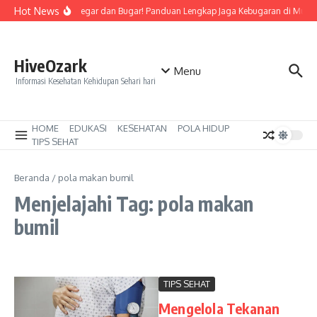
Lewati ke konten
Hot News
Tetap Segar dan Bugar! Panduan Lengkap Jaga Kebugaran di Musi
HiveOzark
Menu
Informasi Kesehatan Kehidupan Sehari hari
HOME
EDUKASI
KESEHATAN
POLA HIDUP
TIPS SEHAT
Beranda
/
pola makan bumil
Menjelajahi Tag: pola makan
bumil
TIPS SEHAT
Mengelola Tekanan