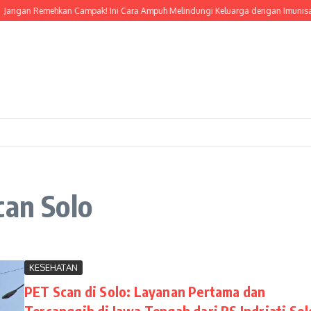
angan Remehkan Campak! Ini Cara Ampuh Melindungi Keluarga dengan Imunisasi
can Solo
KESEHATAN
PET Scan di Solo: Layanan Pertama dan
Tercanggih di Jawa Tengah dari RS Indriati Sol