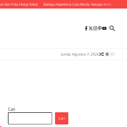
 dan Pola Hidup Sehat
Bahaya Hipertensi Usia Muda: Kenapa Makin Banyak A
Jumat, Agustus 7, 2026
Cari
Cari
o