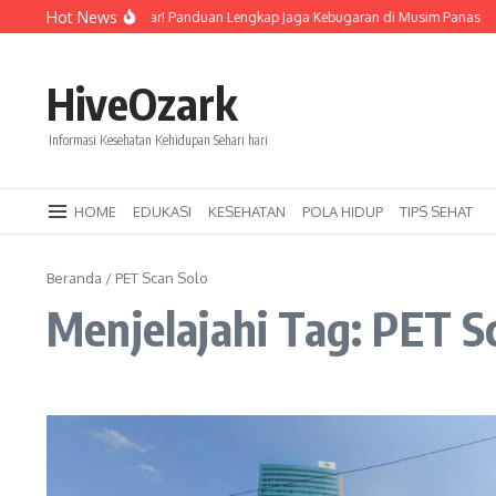
Lewati ke konten
Hot News
Tetap Segar dan Bugar! Panduan Lengkap Jaga Kebugaran di Musim Panas
J
HiveOzark
Informasi Kesehatan Kehidupan Sehari hari
HOME
EDUKASI
KESEHATAN
POLA HIDUP
TIPS SEHAT
Beranda
/
PET Scan Solo
Menjelajahi Tag: PET S