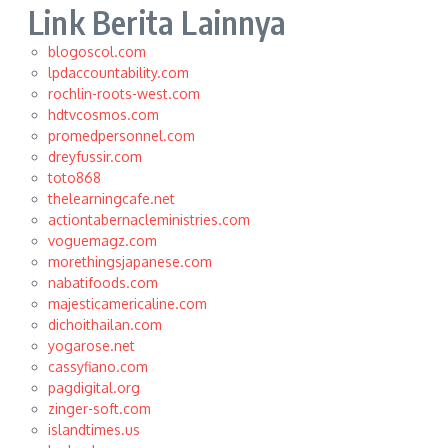
Link Berita Lainnya
blogoscol.com
lpdaccountability.com
rochlin-roots-west.com
hdtvcosmos.com
promedpersonnel.com
dreyfussir.com
toto868
thelearningcafe.net
actiontabernacleministries.com
voguemagz.com
morethingsjapanese.com
nabatifoods.com
majesticamericaline.com
dichoithailan.com
yogarose.net
cassyfiano.com
pagdigital.org
zinger-soft.com
islandtimes.us