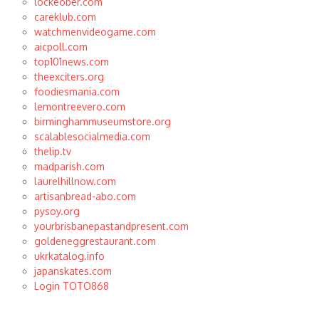
lockeober.com
careklub.com
watchmenvideogame.com
aicpoll.com
top101news.com
theexciters.org
foodiesmania.com
lemontreevero.com
birminghammuseumstore.org
scalablesocialmedia.com
thelip.tv
madparish.com
laurelhillnow.com
artisanbread-abo.com
pysoy.org
yourbrisbanepastandpresent.com
goldeneggrestaurant.com
ukrkatalog.info
japanskates.com
Login TOTO868