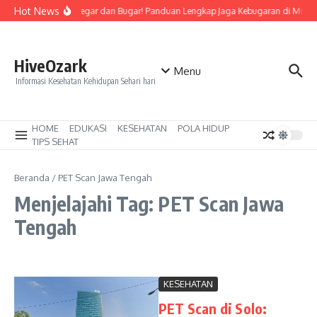
Lewati ke konten
Hot News
Tetap Segar dan Bugar! Panduan Lengkap Jaga Kebugaran di Musi
HiveOzark
Menu
Informasi Kesehatan Kehidupan Sehari hari
HOME
EDUKASI
KESEHATAN
POLA HIDUP
TIPS SEHAT
Beranda
/
PET Scan Jawa Tengah
Menjelajahi Tag: PET Scan Jawa
Tengah
KESEHATAN
PET Scan di Solo: