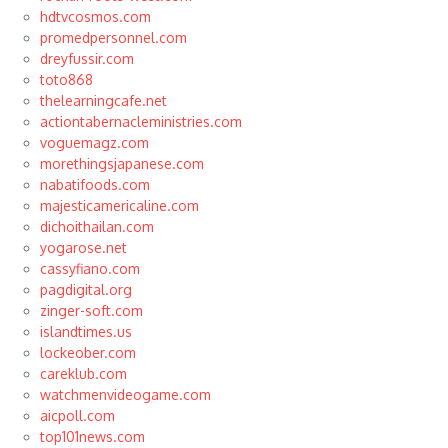
hdtvcosmos.com
promedpersonnel.com
dreyfussir.com
toto868
thelearningcafe.net
actiontabernacleministries.com
voguemagz.com
morethingsjapanese.com
nabatifoods.com
majesticamericaline.com
dichoithailan.com
yogarose.net
cassyfiano.com
pagdigital.org
zinger-soft.com
islandtimes.us
lockeober.com
careklub.com
watchmenvideogame.com
aicpoll.com
top101news.com