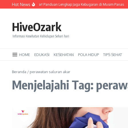
Lewati ke konten
Hot News
Tetap Segar dan Bugar! Panduan Lengkap Jaga Kebugaran di Musim Panas
J
HiveOzark
Informasi Kesehatan Kehidupan Sehari hari
HOME
EDUKASI
KESEHATAN
POLA HIDUP
TIPS SEHAT
Beranda
/
perawatan saluran akar
Menjelajahi Tag: peraw