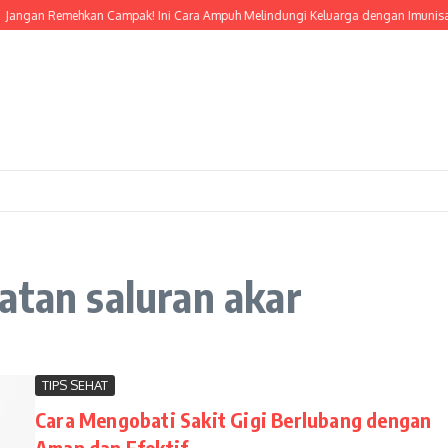
angan Remehkan Campak! Ini Cara Ampuh Melindungi Keluarga dengan Imunisasi
atan saluran akar
TIPS SEHAT
Cara Mengobati Sakit Gigi Berlubang dengan
Aman dan Efektif