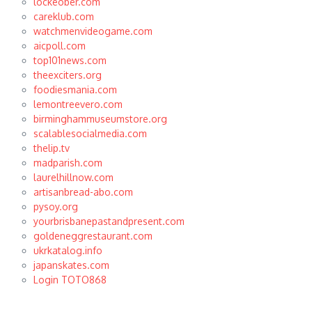
lockeober.com
careklub.com
watchmenvideogame.com
aicpoll.com
top101news.com
theexciters.org
foodiesmania.com
lemontreevero.com
birminghammuseumstore.org
scalablesocialmedia.com
thelip.tv
madparish.com
laurelhillnow.com
artisanbread-abo.com
pysoy.org
yourbrisbanepastandpresent.com
goldeneggrestaurant.com
ukrkatalog.info
japanskates.com
Login TOTO868