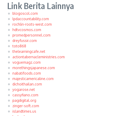
Link Berita Lainnya
blogoscol.com
lpdaccountability.com
rochlin-roots-west.com
hdtvcosmos.com
promedpersonnel.com
dreyfussir.com
toto868
thelearningcafe.net
actiontabernacleministries.com
voguemagz.com
morethingsjapanese.com
nabatifoods.com
majesticamericaline.com
dichoithailan.com
yogarose.net
cassyfiano.com
pagdigital.org
zinger-soft.com
islandtimes.us