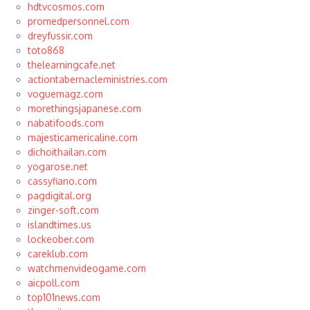
hdtvcosmos.com
promedpersonnel.com
dreyfussir.com
toto868
thelearningcafe.net
actiontabernacleministries.com
voguemagz.com
morethingsjapanese.com
nabatifoods.com
majesticamericaline.com
dichoithailan.com
yogarose.net
cassyfiano.com
pagdigital.org
zinger-soft.com
islandtimes.us
lockeober.com
careklub.com
watchmenvideogame.com
aicpoll.com
top101news.com