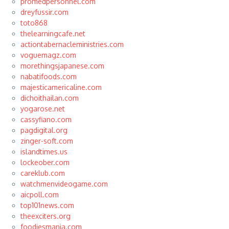
promedpersonnel.com
dreyfussir.com
toto868
thelearningcafe.net
actiontabernacleministries.com
voguemagz.com
morethingsjapanese.com
nabatifoods.com
majesticamericaline.com
dichoithailan.com
yogarose.net
cassyfiano.com
pagdigital.org
zinger-soft.com
islandtimes.us
lockeober.com
careklub.com
watchmenvideogame.com
aicpoll.com
top101news.com
theexciters.org
foodiesmania.com