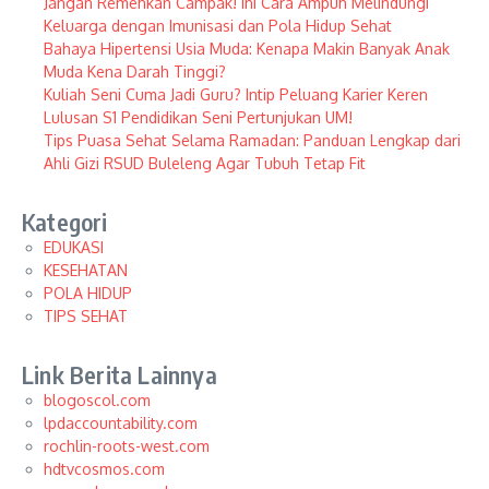
Jangan Remehkan Campak! Ini Cara Ampuh Melindungi
Keluarga dengan Imunisasi dan Pola Hidup Sehat
Bahaya Hipertensi Usia Muda: Kenapa Makin Banyak Anak
Muda Kena Darah Tinggi?
Kuliah Seni Cuma Jadi Guru? Intip Peluang Karier Keren
Lulusan S1 Pendidikan Seni Pertunjukan UM!
Tips Puasa Sehat Selama Ramadan: Panduan Lengkap dari
Ahli Gizi RSUD Buleleng Agar Tubuh Tetap Fit
Kategori
EDUKASI
KESEHATAN
POLA HIDUP
TIPS SEHAT
Link Berita Lainnya
blogoscol.com
lpdaccountability.com
rochlin-roots-west.com
hdtvcosmos.com