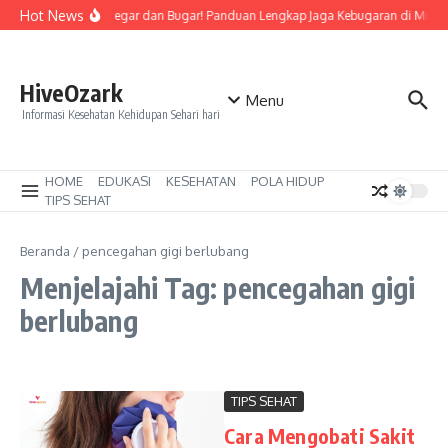
Lewati ke konten
Hot News
Tetap Segar dan Bugar! Panduan Lengkap Jaga Kebugaran di Musi
HiveOzark
Menu
Informasi Kesehatan Kehidupan Sehari hari
HOME
EDUKASI
KESEHATAN
POLA HIDUP
TIPS SEHAT
Beranda
/
pencegahan gigi berlubang
Menjelajahi Tag: pencegahan gigi
berlubang
TIPS SEHAT
Cara Mengobati Sakit