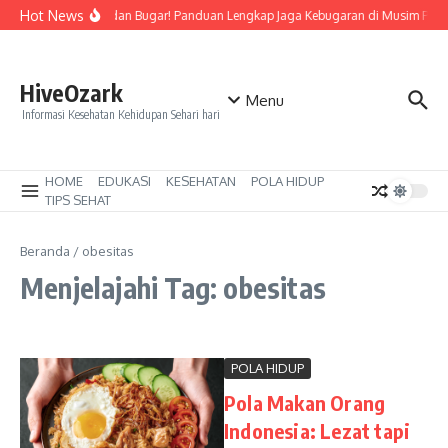
Lewati ke konten
Hot News
Tetap Segar dan Bugar! Panduan Lengkap Jaga Kebugaran di Musim Pan
HiveOzark
Menu
Informasi Kesehatan Kehidupan Sehari hari
HOME
EDUKASI
KESEHATAN
POLA HIDUP
TIPS SEHAT
Beranda
/
obesitas
Menjelajahi Tag: obesitas
POLA HIDUP
Pola Makan Orang
Indonesia: Lezat tapi