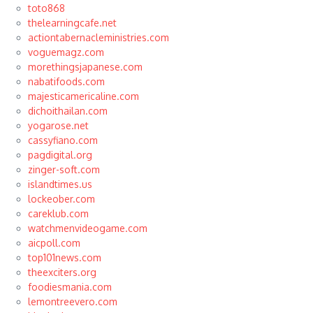
toto868
thelearningcafe.net
actiontabernacleministries.com
voguemagz.com
morethingsjapanese.com
nabatifoods.com
majesticamericaline.com
dichoithailan.com
yogarose.net
cassyfiano.com
pagdigital.org
zinger-soft.com
islandtimes.us
lockeober.com
careklub.com
watchmenvideogame.com
aicpoll.com
top101news.com
theexciters.org
foodiesmania.com
lemontreevero.com