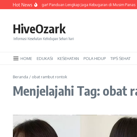
Lewati ke konten
Hot News
Tetap Segar dan Bugar! Panduan Lengkap Jaga Kebugaran di Musim Panas
HiveOzark
Informasi Kesehatan Kehidupan Sehari hari
HOME
EDUKASI
KESEHATAN
POLA HIDUP
TIPS SEHAT
Beranda
/
obat rambut rontok
Menjelajahi Tag: obat 