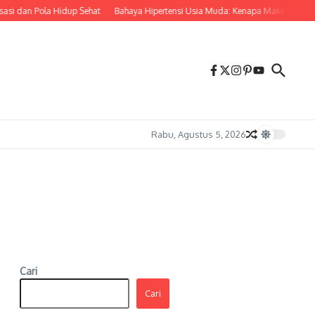
i dan Pola Hidup Sehat
Bahaya Hipertensi Usia Muda: Kenapa Makin Banyak 
Rabu, Agustus 5, 2026
Cari
Cari