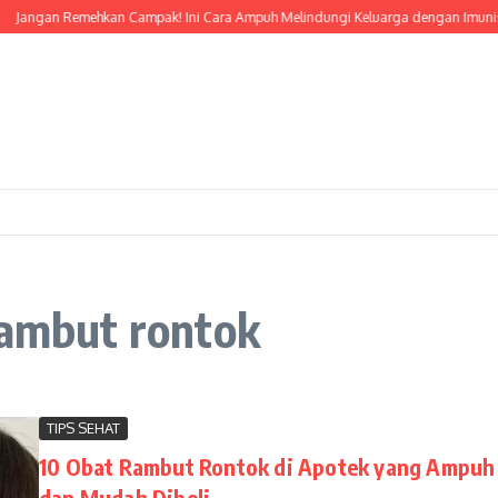
Jangan Remehkan Campak! Ini Cara Ampuh Melindungi Keluarga dengan Imunisas
rambut rontok
TIPS SEHAT
10 Obat Rambut Rontok di Apotek yang Ampuh
dan Mudah Dibeli