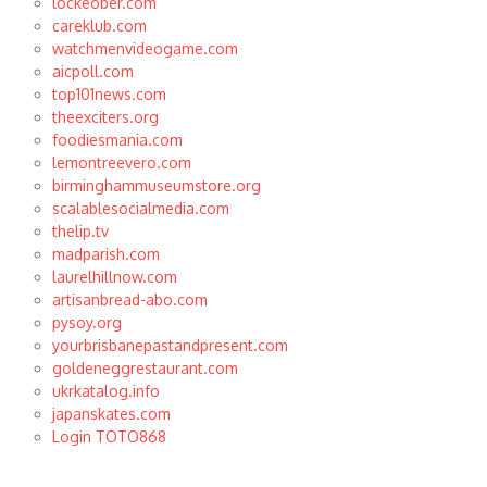
lockeober.com
careklub.com
watchmenvideogame.com
aicpoll.com
top101news.com
theexciters.org
foodiesmania.com
lemontreevero.com
birminghammuseumstore.org
scalablesocialmedia.com
thelip.tv
madparish.com
laurelhillnow.com
artisanbread-abo.com
pysoy.org
yourbrisbanepastandpresent.com
goldeneggrestaurant.com
ukrkatalog.info
japanskates.com
Login TOTO868