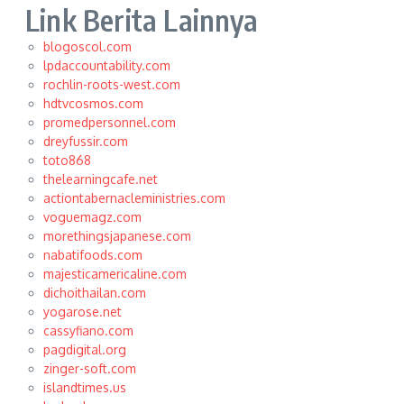
Link Berita Lainnya
blogoscol.com
lpdaccountability.com
rochlin-roots-west.com
hdtvcosmos.com
promedpersonnel.com
dreyfussir.com
toto868
thelearningcafe.net
actiontabernacleministries.com
voguemagz.com
morethingsjapanese.com
nabatifoods.com
majesticamericaline.com
dichoithailan.com
yogarose.net
cassyfiano.com
pagdigital.org
zinger-soft.com
islandtimes.us