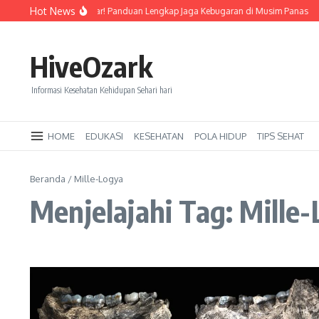
Lewati ke konten
Hot News
Tetap Segar dan Bugar! Panduan Lengkap Jaga Kebugaran di Musim Panas
J
HiveOzark
Informasi Kesehatan Kehidupan Sehari hari
HOME
EDUKASI
KESEHATAN
POLA HIDUP
TIPS SEHAT
Beranda
/
Mille-Logya
Menjelajahi Tag: Mille