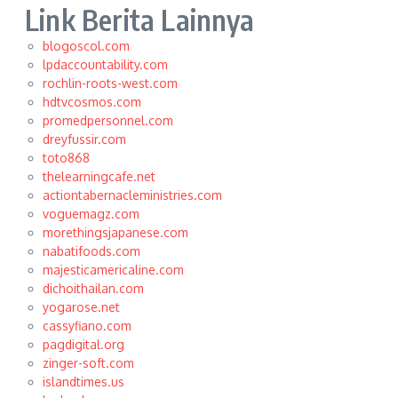
Link Berita Lainnya
blogoscol.com
lpdaccountability.com
rochlin-roots-west.com
hdtvcosmos.com
promedpersonnel.com
dreyfussir.com
toto868
thelearningcafe.net
actiontabernacleministries.com
voguemagz.com
morethingsjapanese.com
nabatifoods.com
majesticamericaline.com
dichoithailan.com
yogarose.net
cassyfiano.com
pagdigital.org
zinger-soft.com
islandtimes.us