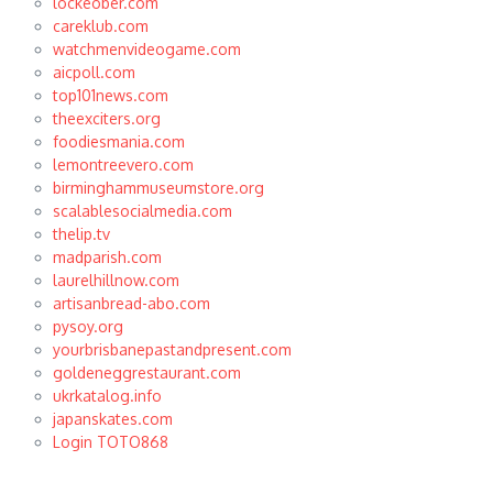
lockeober.com
careklub.com
watchmenvideogame.com
aicpoll.com
top101news.com
theexciters.org
foodiesmania.com
lemontreevero.com
birminghammuseumstore.org
scalablesocialmedia.com
thelip.tv
madparish.com
laurelhillnow.com
artisanbread-abo.com
pysoy.org
yourbrisbanepastandpresent.com
goldeneggrestaurant.com
ukrkatalog.info
japanskates.com
Login TOTO868