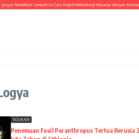
angan Remehkan Campak! Ini Cara Ampuh Melindungi Keluarga dengan Imunisasi
-Logya
EDUKASI
Penemuan Fosil Paranthropus Tertua Berusia 2
Juta Tahun di Ethiopia