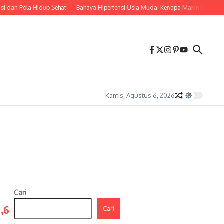
 dan Pola Hidup Sehat
Bahaya Hipertensi Usia Muda: Kenapa Makin Banyak A
Kamis, Agustus 6, 2026
Cari
,6
Cari