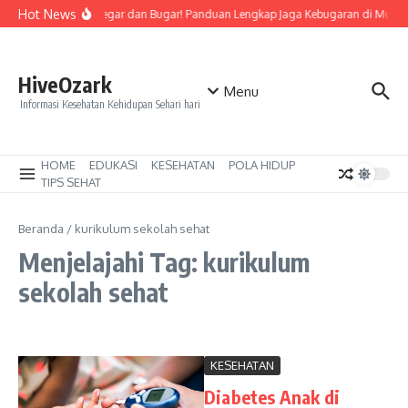
Lewati ke konten
Hot News
Tetap Segar dan Bugar! Panduan Lengkap Jaga Kebugaran di Musim
HiveOzark
Menu
Informasi Kesehatan Kehidupan Sehari hari
HOME
EDUKASI
KESEHATAN
POLA HIDUP
TIPS SEHAT
Beranda
/
kurikulum sekolah sehat
Menjelajahi Tag: kurikulum
sekolah sehat
KESEHATAN
Diabetes Anak di