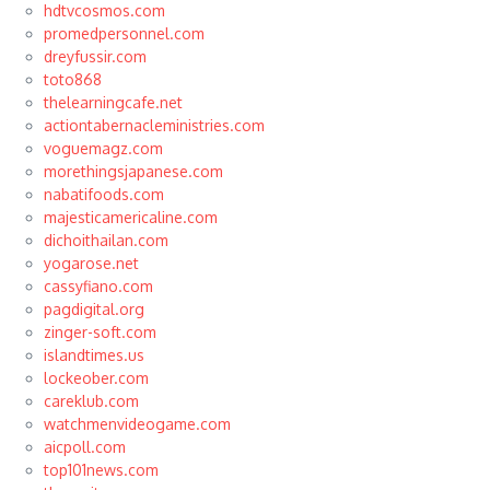
hdtvcosmos.com
promedpersonnel.com
dreyfussir.com
toto868
thelearningcafe.net
actiontabernacleministries.com
voguemagz.com
morethingsjapanese.com
nabatifoods.com
majesticamericaline.com
dichoithailan.com
yogarose.net
cassyfiano.com
pagdigital.org
zinger-soft.com
islandtimes.us
lockeober.com
careklub.com
watchmenvideogame.com
aicpoll.com
top101news.com