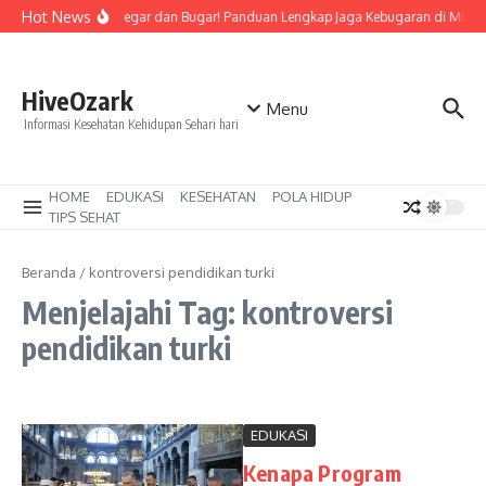
Lewati ke konten
Hot News
Tetap Segar dan Bugar! Panduan Lengkap Jaga Kebugaran di Musi
HiveOzark
Menu
Informasi Kesehatan Kehidupan Sehari hari
HOME
EDUKASI
KESEHATAN
POLA HIDUP
TIPS SEHAT
Beranda
/
kontroversi pendidikan turki
Menjelajahi Tag: kontroversi
pendidikan turki
EDUKASI
Kenapa Program