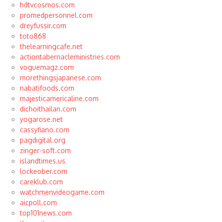
hdtvcosmos.com
promedpersonnel.com
dreyfussir.com
toto868
thelearningcafe.net
actiontabernacleministries.com
voguemagz.com
morethingsjapanese.com
nabatifoods.com
majesticamericaline.com
dichoithailan.com
yogarose.net
cassyfiano.com
pagdigital.org
zinger-soft.com
islandtimes.us
lockeober.com
careklub.com
watchmenvideogame.com
aicpoll.com
top101news.com