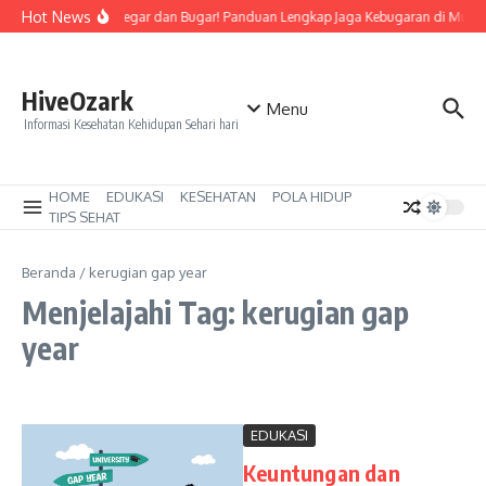
Lewati ke konten
Hot News
Tetap Segar dan Bugar! Panduan Lengkap Jaga Kebugaran di Musi
HiveOzark
Menu
Informasi Kesehatan Kehidupan Sehari hari
HOME
EDUKASI
KESEHATAN
POLA HIDUP
TIPS SEHAT
Beranda
/
kerugian gap year
Menjelajahi Tag: kerugian gap
year
EDUKASI
Keuntungan dan