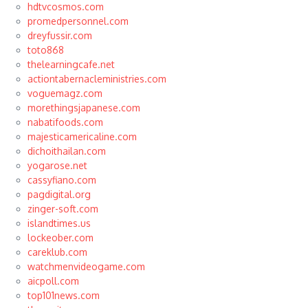
hdtvcosmos.com
promedpersonnel.com
dreyfussir.com
toto868
thelearningcafe.net
actiontabernacleministries.com
voguemagz.com
morethingsjapanese.com
nabatifoods.com
majesticamericaline.com
dichoithailan.com
yogarose.net
cassyfiano.com
pagdigital.org
zinger-soft.com
islandtimes.us
lockeober.com
careklub.com
watchmenvideogame.com
aicpoll.com
top101news.com