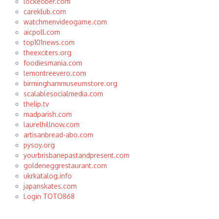
lockeober.com
careklub.com
watchmenvideogame.com
aicpoll.com
top101news.com
theexciters.org
foodiesmania.com
lemontreevero.com
birminghammuseumstore.org
scalablesocialmedia.com
thelip.tv
madparish.com
laurelhillnow.com
artisanbread-abo.com
pysoy.org
yourbrisbanepastandpresent.com
goldeneggrestaurant.com
ukrkatalog.info
japanskates.com
Login TOTO868