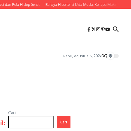
 dan Pola Hidup Sehat
Bahaya Hipertensi Usia Muda: Kenapa Makin Banyak A
Rabu, Agustus 5, 2026
Cari
l:
Cari