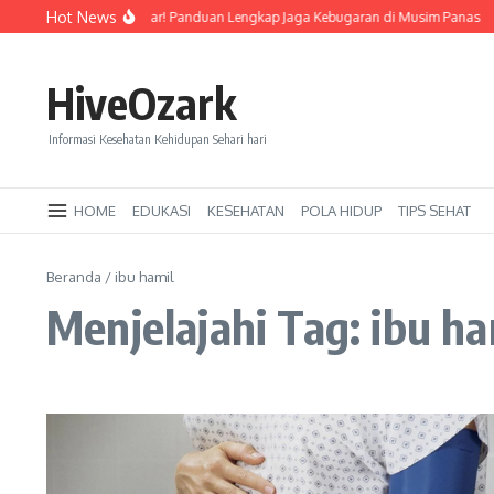
Lewati ke konten
Hot News
Tetap Segar dan Bugar! Panduan Lengkap Jaga Kebugaran di Musim Panas
HiveOzark
Informasi Kesehatan Kehidupan Sehari hari
HOME
EDUKASI
KESEHATAN
POLA HIDUP
TIPS SEHAT
Beranda
/
ibu hamil
Menjelajahi Tag: ibu ha