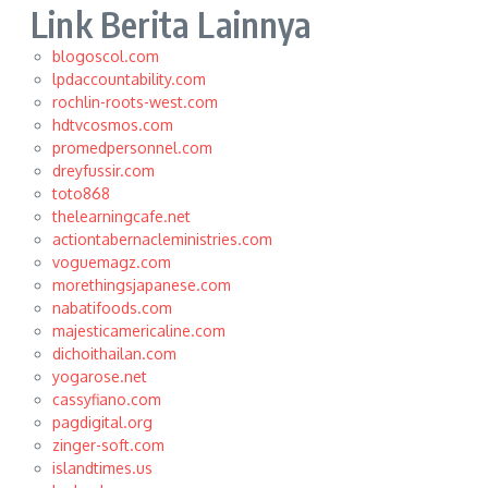
Link Berita Lainnya
blogoscol.com
lpdaccountability.com
rochlin-roots-west.com
hdtvcosmos.com
promedpersonnel.com
dreyfussir.com
toto868
thelearningcafe.net
actiontabernacleministries.com
voguemagz.com
morethingsjapanese.com
nabatifoods.com
majesticamericaline.com
dichoithailan.com
yogarose.net
cassyfiano.com
pagdigital.org
zinger-soft.com
islandtimes.us