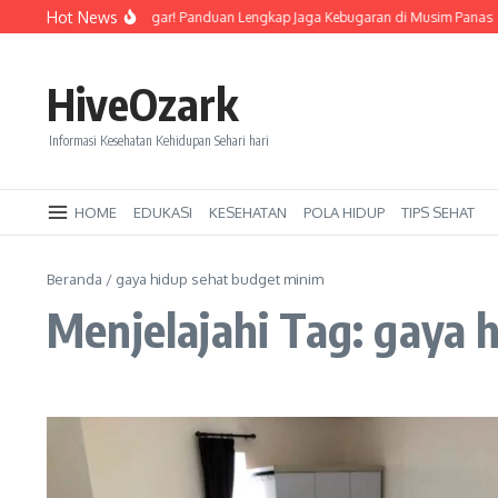
Lewati ke konten
Hot News
Tetap Segar dan Bugar! Panduan Lengkap Jaga Kebugaran di Musim Panas
HiveOzark
Informasi Kesehatan Kehidupan Sehari hari
HOME
EDUKASI
KESEHATAN
POLA HIDUP
TIPS SEHAT
Beranda
/
gaya hidup sehat budget minim
Menjelajahi Tag: gaya 