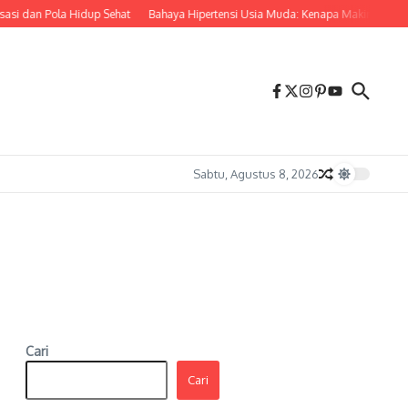
i dan Pola Hidup Sehat
Bahaya Hipertensi Usia Muda: Kenapa Makin Banyak 
Sabtu, Agustus 8, 2026
Cari
Cari