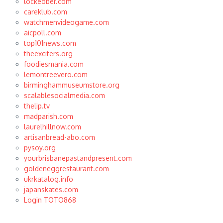
lockeober.com
careklub.com
watchmenvideogame.com
aicpoll.com
top101news.com
theexciters.org
foodiesmania.com
lemontreevero.com
birminghammuseumstore.org
scalablesocialmedia.com
thelip.tv
madparish.com
laurelhillnow.com
artisanbread-abo.com
pysoy.org
yourbrisbanepastandpresent.com
goldeneggrestaurant.com
ukrkatalog.info
japanskates.com
Login TOTO868