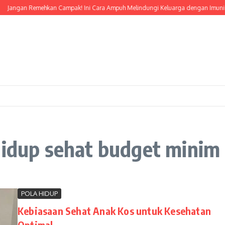
Jangan Remehkan Campak! Ini Cara Ampuh Melindungi Keluarga dengan Imunisas
hidup sehat budget minim
POLA HIDUP
Kebiasaan Sehat Anak Kos untuk Kesehatan
Optimal