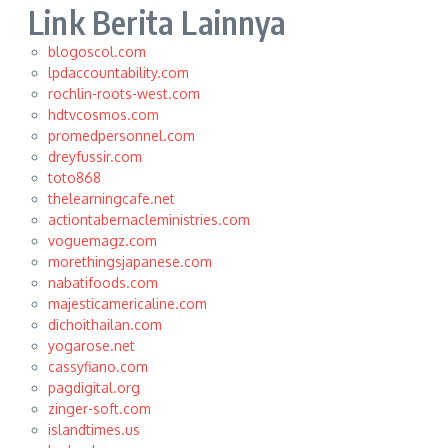
Link Berita Lainnya
blogoscol.com
lpdaccountability.com
rochlin-roots-west.com
hdtvcosmos.com
promedpersonnel.com
dreyfussir.com
toto868
thelearningcafe.net
actiontabernacleministries.com
voguemagz.com
morethingsjapanese.com
nabatifoods.com
majesticamericaline.com
dichoithailan.com
yogarose.net
cassyfiano.com
pagdigital.org
zinger-soft.com
islandtimes.us