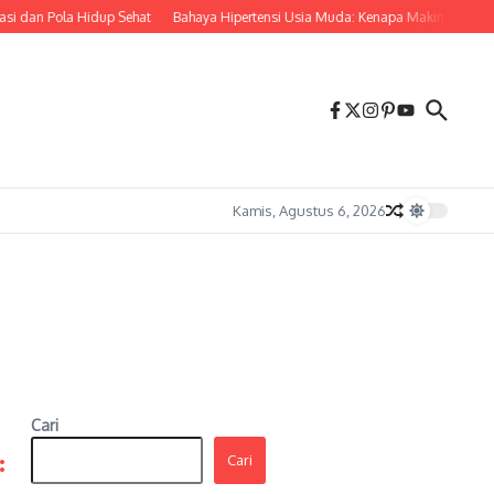
 dan Pola Hidup Sehat
Bahaya Hipertensi Usia Muda: Kenapa Makin Banyak A
Kamis, Agustus 6, 2026
Cari
:
Cari