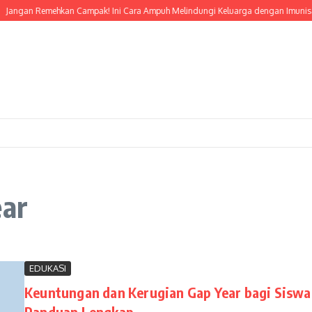
Jangan Remehkan Campak! Ini Cara Ampuh Melindungi Keluarga dengan Imunisasi
ear
EDUKASI
Keuntungan dan Kerugian Gap Year bagi Siswa
Panduan Lengkap