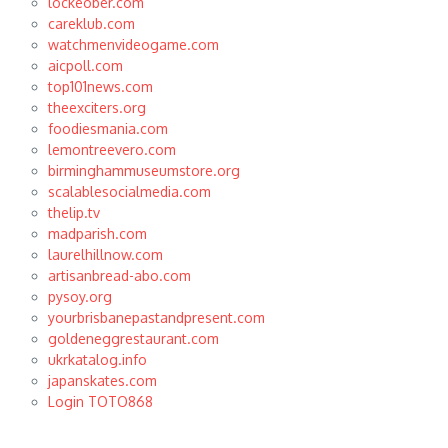
lockeober.com
careklub.com
watchmenvideogame.com
aicpoll.com
top101news.com
theexciters.org
foodiesmania.com
lemontreevero.com
birminghammuseumstore.org
scalablesocialmedia.com
thelip.tv
madparish.com
laurelhillnow.com
artisanbread-abo.com
pysoy.org
yourbrisbanepastandpresent.com
goldeneggrestaurant.com
ukrkatalog.info
japanskates.com
Login TOTO868