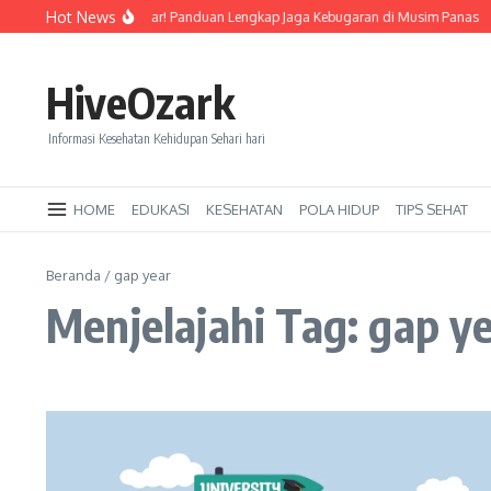
Lewati ke konten
Hot News
Tetap Segar dan Bugar! Panduan Lengkap Jaga Kebugaran di Musim Panas
HiveOzark
Informasi Kesehatan Kehidupan Sehari hari
HOME
EDUKASI
KESEHATAN
POLA HIDUP
TIPS SEHAT
Beranda
/
gap year
Menjelajahi Tag: gap y