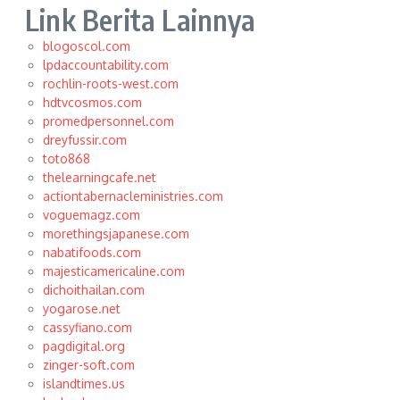
Link Berita Lainnya
blogoscol.com
lpdaccountability.com
rochlin-roots-west.com
hdtvcosmos.com
promedpersonnel.com
dreyfussir.com
toto868
thelearningcafe.net
actiontabernacleministries.com
voguemagz.com
morethingsjapanese.com
nabatifoods.com
majesticamericaline.com
dichoithailan.com
yogarose.net
cassyfiano.com
pagdigital.org
zinger-soft.com
islandtimes.us