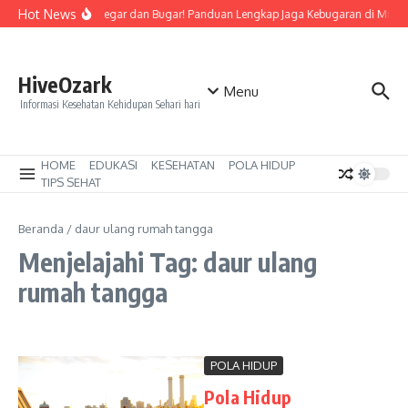
Lewati ke konten
Hot News
Tetap Segar dan Bugar! Panduan Lengkap Jaga Kebugaran di Musi
HiveOzark
Menu
Informasi Kesehatan Kehidupan Sehari hari
HOME
EDUKASI
KESEHATAN
POLA HIDUP
TIPS SEHAT
Beranda
/
daur ulang rumah tangga
Menjelajahi Tag: daur ulang
rumah tangga
POLA HIDUP
Pola Hidup