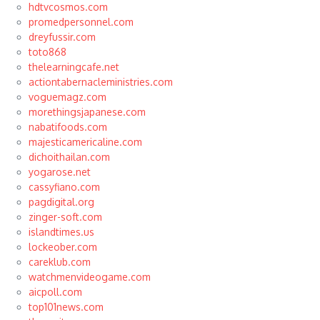
hdtvcosmos.com
promedpersonnel.com
dreyfussir.com
toto868
thelearningcafe.net
actiontabernacleministries.com
voguemagz.com
morethingsjapanese.com
nabatifoods.com
majesticamericaline.com
dichoithailan.com
yogarose.net
cassyfiano.com
pagdigital.org
zinger-soft.com
islandtimes.us
lockeober.com
careklub.com
watchmenvideogame.com
aicpoll.com
top101news.com