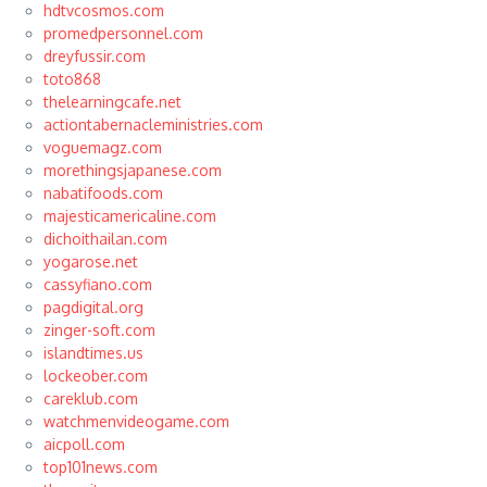
hdtvcosmos.com
promedpersonnel.com
dreyfussir.com
toto868
thelearningcafe.net
actiontabernacleministries.com
voguemagz.com
morethingsjapanese.com
nabatifoods.com
majesticamericaline.com
dichoithailan.com
yogarose.net
cassyfiano.com
pagdigital.org
zinger-soft.com
islandtimes.us
lockeober.com
careklub.com
watchmenvideogame.com
aicpoll.com
top101news.com