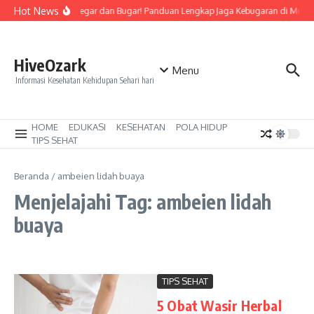
Lewati ke konten
Hot News
Tetap Segar dan Bugar! Panduan Lengkap Jaga Kebugaran di Musi
HiveOzark
Menu
Informasi Kesehatan Kehidupan Sehari hari
HOME
EDUKASI
KESEHATAN
POLA HIDUP
TIPS SEHAT
Beranda
/
ambeien lidah buaya
Menjelajahi Tag: ambeien lidah
buaya
TIPS SEHAT
5 Obat Wasir Herbal