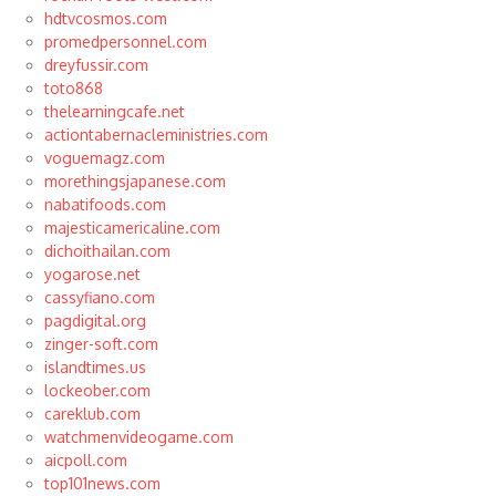
hdtvcosmos.com
promedpersonnel.com
dreyfussir.com
toto868
thelearningcafe.net
actiontabernacleministries.com
voguemagz.com
morethingsjapanese.com
nabatifoods.com
majesticamericaline.com
dichoithailan.com
yogarose.net
cassyfiano.com
pagdigital.org
zinger-soft.com
islandtimes.us
lockeober.com
careklub.com
watchmenvideogame.com
aicpoll.com
top101news.com