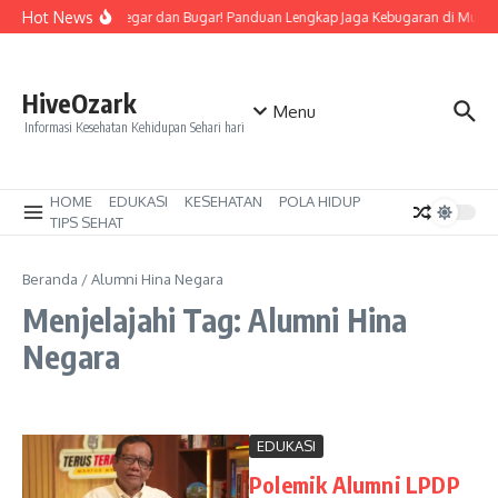
Lewati ke konten
Hot News
Tetap Segar dan Bugar! Panduan Lengkap Jaga Kebugaran di Musim
HiveOzark
Menu
Informasi Kesehatan Kehidupan Sehari hari
HOME
EDUKASI
KESEHATAN
POLA HIDUP
TIPS SEHAT
Beranda
/
Alumni Hina Negara
Menjelajahi Tag: Alumni Hina
Negara
EDUKASI
Polemik Alumni LPDP